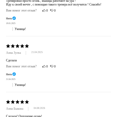
Тренировки просто огонь , мышцы работают на ура ! 

Иду к своей мечте , с помощью такого тренера всё получится ! Спасибо!
Вам помог этот отзыв?
0
0
Нюта
19.01.2025
Умница!
Анна Зуева
21.04.2025
Сделала
Вам помог этот отзыв?
0
0
Нюта
21.04.2025
Умница!
Анна Быкова
04.08.2026
Сделала! Ощущение огонь!